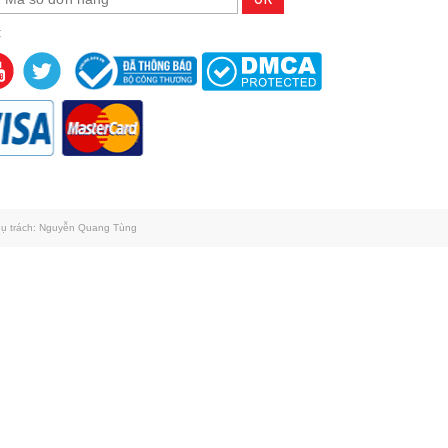
:
Phụ trách: Nguyễn Quang Tùng