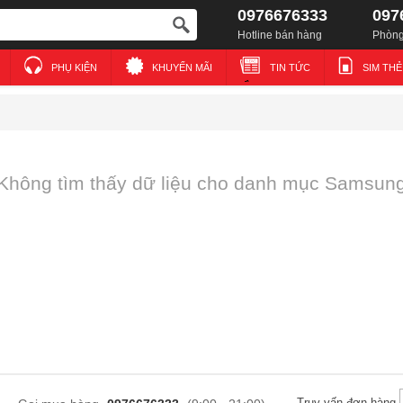
0976676333
097
Hotline bán hàng
Phòng
PHỤ KIỆN
KHUYẾN MÃI
TIN TỨC
SIM TH
Không tìm thấy dữ liệu cho danh mục Samsun
Truy vấn đơn hàng