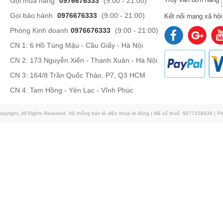
Gọi mua hàng
0976676333
(9:00 - 21:00)
Gọi bảo hành
0976676333
(9:00 - 21:00)
Kết nối mạng xã hội
Phòng Kinh doanh
0976676333
(9:00 - 21:00)
CN 1: 6 Hồ Tùng Mậu - Cầu Giấy - Hà Nội
CN 2: 173 Nguyễn Xiển - Thanh Xuân - Hà Nội
CN 3: 164/8 Trần Quốc Thảo, P7, Q3 HCM
CN 4: Tam Hồng - Yên Lạc - Vĩnh Phúc
pyright, All Rights Reserved. Hệ thống bán lẻ điện thoại di động | Mã số thuế: 8077159439 | 