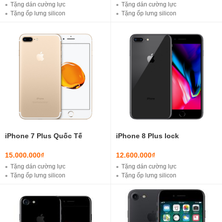
Tặng dán cường lực
Tặng dán cường lực
Tặng ốp lưng silicon
Tặng ốp lưng silicon
Ưu đã khi mua sạc cáp với 100k ( loại thường )
Ưu đã khi mua sạc cáp với 100k ( loại thường )
Ưu đã khi mua sạc cáp với 200k ( Loại Xịn )
Ưu đã khi mua sạc cáp với 200k ( Loại Xịn )
iPhone 7 Plus Quốc Tế
iPhone 8 Plus lock
15.000.000₫
12.600.000₫
Tặng dán cường lực
Tặng dán cường lực
Tặng ốp lưng silicon
Tặng ốp lưng silicon
Ưu đã khi mua sạc cáp với 100k ( loại thường )
Tặng Bộ cáp sạc iPhone Lightning ( Loại tốt )
Ưu đã khi mua sạc cáp với 200k ( Loại Xịn )
Miễn phí ship nội thành ( Hà Nội )