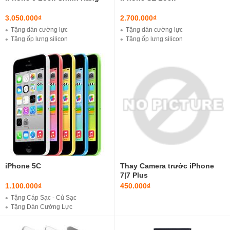
3.050.000₫
2.700.000₫
Tặng dán cường lực
Tặng dán cường lực
Tặng ốp lưng silicon
Tặng ốp lưng silicon
Tặng Bộ cáp sạc iPhone Lightning ( Loại tốt )
Tặng Bộ cáp sạc iPhone Lightning ( Loại tốt )
Tặng sim ghép chính hãng ( Fix lỗi như quốc tế )
Miễn phí ship nội thành ( Hà Nội )
Miễn phí ship nội thành ( Hà Nội )
iPhone 5C
Thay Camera trước iPhone
7|7 Plus
1.100.000₫
450.000₫
Tặng Cáp Sạc - Củ Sạc
Tặng Dán Cường Lực
Tặng Ốp Lưng Slicon