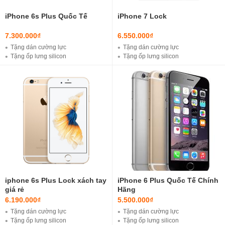
iPhone 6s Plus Quốc Tế
iPhone 7 Lock
7.300.000₫
6.550.000₫
Tặng dán cường lực
Tặng dán cường lực
Tặng ốp lưng silicon
Tặng ốp lưng silicon
Tặng Bộ cáp sạc iPhone Lightning ( Loại tốt )
Tặng Bộ cáp sạc iPhone Lightning ( Loại tốt )
Tặng sim ghép chính hãng ( Fix lỗi như quốc tế )
Tặng sim ghép chính hãng ( Fix lỗi như quốc tế )
Miễn phí ship nội thành ( Hà Nội )
iphone 6s Plus Lock xách tay
iPhone 6 Plus Quốc Tế Chính
giá rẻ
Hãng
6.190.000₫
5.500.000₫
Tặng dán cường lực
Tặng dán cường lực
Tặng ốp lưng silicon
Tặng ốp lưng silicon