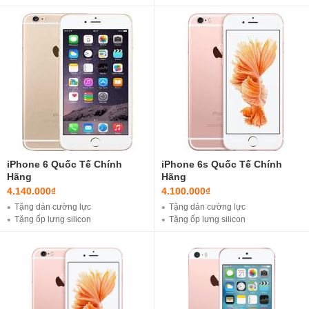
Tặng Bộ cáp sạc iPhone Lightning ( Loại tốt )
Tặng Cáp Sạc
Tặng sim ghép chính hãng ( Fix lỗi như quốc tế )
Miễn phí ship nội thành ( Hà Nội )
iPhone 6 Quốc Tế Chính
iPhone 6s Quốc Tế Chính
Hãng
Hãng
4.140.000₫
4.100.000₫
Tặng dán cường lực
Tặng dán cường lực
Tặng ốp lưng silicon
Tặng ốp lưng silicon
Tặng Bộ cáp sạc iPhone Lightning ( Loại tốt )
Ưu đã khi mua sạc cáp với 100k ( loại thường )
Miễn phí ship nội thành ( Hà Nội )
Ưu đã khi mua sạc cáp với 200k ( Loại Xịn )