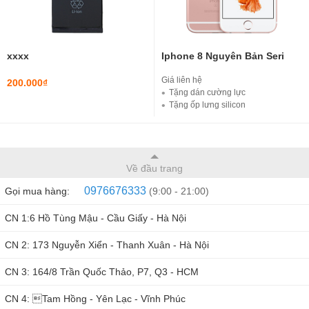
xxxx
Iphone 8 Nguyên Bản Seri
Giá liên hệ
200.000₫
Tặng dán cường lực
Tặng ốp lưng silicon
Tặng Bộ cáp sạc iPhone Lightning ( Loại tốt )
Miễn phí ship nội thành ( Hà Nội )
Về đầu trang
0976676333
Gọi mua hàng:
(9:00 - 21:00)
CN 1:6 Hồ Tùng Mậu - Cầu Giấy - Hà Nội
CN 2: 173 Nguyễn Xiển - Thanh Xuân - Hà Nội
CN 3: 164/8 Trần Quốc Thảo, P7, Q3 - HCM
CN 4: Tam Hồng - Yên Lạc - Vĩnh Phúc