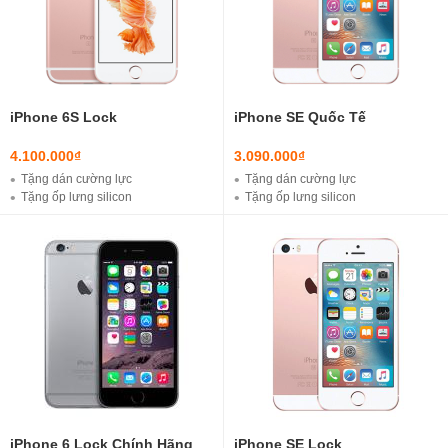
iPhone 6S Lock
iPhone SE Quốc Tế
4.100.000₫
3.090.000₫
Tặng dán cường lực
Tặng dán cường lực
Tặng ốp lưng silicon
Tặng ốp lưng silicon
Tặng Bộ cáp sạc iPhone Lightning ( Loại tốt )
Tặng Bộ cáp sạc iPhone Lightning ( Loại tốt )
Tặng sim ghép chính hãng ( Fix lỗi như quốc tế )
Miễn phí ship nội thành ( Hà Nội )
iPhone 6 Lock Chính Hãng
iPhone SE Lock