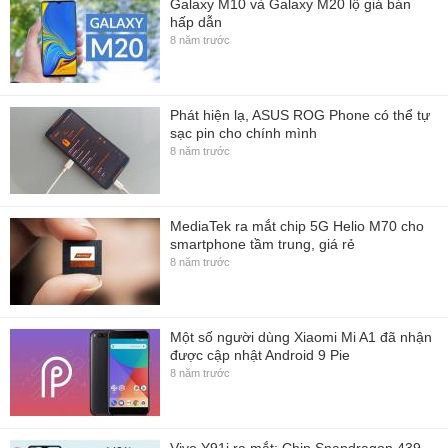
Galaxy M10 và Galaxy M20 lộ giá bán
hấp dẫn
8 năm trước
Phát hiện lạ, ASUS ROG Phone có thể tự
sạc pin cho chính mình
8 năm trước
MediaTek ra mắt chip 5G Helio M70 cho
smartphone tầm trung, giá rẻ
8 năm trước
Một số người dùng Xiaomi Mi A1 đã nhận
được cập nhật Android 9 Pie
8 năm trước
Vivo Y91i ra mắt: Chip Snapdragon 439,