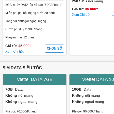
250 SMS
nội mạng
2GB/ ngày DATA tốc độ cao (60GB/tháng)
Giá từ:
45.000₫
Miễn phí gọi nội mạng dưới 20 phút
Xem Chi tiết
Tặng 50 phút gọi ngoại mạng
Cước phí duy trì 90K/tháng
Khuyến mại: 12 tháng
Giá từ:
45.000₫
CHỌN SỐ
Xem Chi tiết
SIM DATA SIÊU TỐC
Viettel DATA 7GB
Viettel DATA 1
7GB
Data
10GB
Data
Không
nội mạng
Không
nội mạng
Không
ngoại mạng
Không
ngoại mạng
Phí gói: 70.000đ/tháng
Phí gọi: 90.000đ/tháng