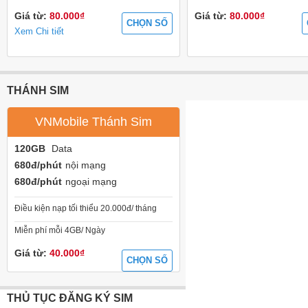
Giá từ:
80.000₫
Giá từ:
80.000₫
CHỌN SỐ
Xem Chi tiết
THÁNH SIM
VNMobile Thánh Sim
120GB
Data
680đ/phút
nội mạng
680đ/phút
ngoại mạng
Điều kiện nạp tối thiểu 20.000đ/ tháng
Miễn phí mỗi 4GB/ Ngày
Giá từ:
40.000₫
CHỌN SỐ
THỦ TỤC ĐĂNG KÝ SIM