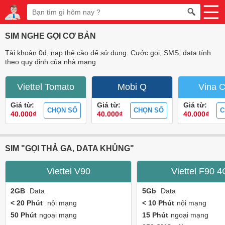
SIM NGHE GỌI CƠ BẢN
Tài khoản 0đ, nạp thẻ cào để sử dụng. Cước gọi, SMS, data tính
theo quy định của nhà mạng
Viettel Tomato
Mobi Q
Vina 
Giá từ:
Giá từ:
Giá từ:
CHỌN SỐ
CHỌN SỐ
C
40.000₫
40.000₫
40.000₫
SIM "GỌI THẢ GA, DATA KHỦNG"
Viettel V90
Viettel F90 4
2GB
Data
5Gb
Data
< 20 Phút
nội mạng
< 10 Phút
nội mạng
50 Phút
ngoại mạng
15 Phút
ngoại mạng