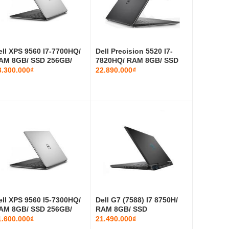
ell XPS 9560 I7-7700HQ/
Dell Precision 5520 I7-
AM 8GB/ SSD 256GB/
7820HQ/ RAM 8GB/ SSD
TX 1...
256GB/...
3.300.000₫
22.890.000₫
ell XPS 9560 I5-7300HQ/
Dell G7 (7588) I7 8750H/
AM 8GB/ SSD 256GB/
RAM 8GB/ SSD
TX 1...
128GB+HDD 1T...
1.600.000₫
21.490.000₫