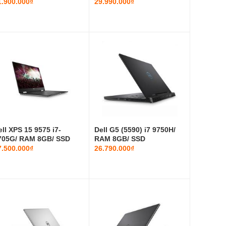
TB+S...
256GB/...
1.900.000₫
29.990.000₫
ell XPS 15 9575 i7-
Dell G5 (5590) i7 9750H/
705G/ RAM 8GB/ SSD
RAM 8GB/ SSD
56GB/ Rad...
128GB+HDD 1T...
7.500.000₫
26.790.000₫