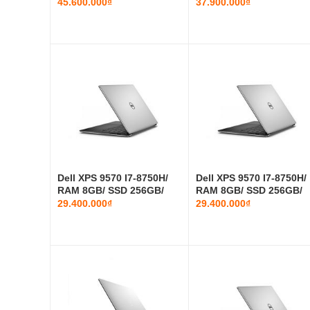
16...
256GB/...
45.600.000₫
37.900.000₫
Dell XPS 9570 I7-8750H/
Dell XPS 9570 I7-8750H/
RAM 8GB/ SSD 256GB/
RAM 8GB/ SSD 256GB/
GTX 10...
GTX 10...
29.400.000₫
29.400.000₫