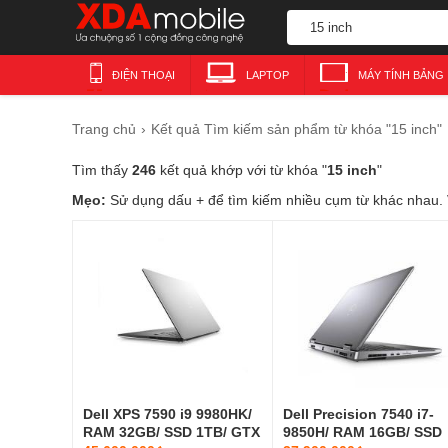
ĐIỆN THOẠI
LAPTOP
MÁY TÍNH BẢNG
Trang chủ
Kết quả Tìm kiếm sản phẩm từ khóa "15 inch"
Tìm thấy
246
kết quả khớp với từ khóa "
15 inch
"
Mẹo:
Sử dụng dấu + để tìm kiếm nhiều cụm từ khác nhau.
Dell XPS 7590 i9 9980HK/
Dell Precision 7540 i7-
RAM 32GB/ SSD 1TB/ GTX
9850H/ RAM 16GB/ SSD