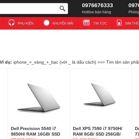
0976676333
097
Hotline bán hàng
Phòng
PHỤ KIỆN
KHUYẾN MÃI
TIN TỨC
SIM TH
Ví dụ:
iphone_+_vàng_+_bạc (với _ là dấu cách) ==> Tìm tên sản phẩm
Dell Precision 5540 i7
Dell XPS 7590 i7 9750H/
D
9850H/ RAM 16GB/ SSD
RAM 8GB/ SSD 256GB/
7