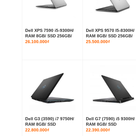
Dell XPS 7590 i5-9300H/
Dell XPS 9570 I5-8300H/
RAM 8GB/ SSD 256GB/
RAM 8GB/ SSD 256GB/
UHD Gr...
UHD Gr...
26.100.000₫
25.500.000₫
Dell G3 (3590) i7 9750H/
Dell G7 (7590) i5 9300H/
RAM 8GB/ SSD
RAM 8GB/ SSD
128GB+HDD 1T...
128GB+HDD 1T...
22.800.000₫
22.390.000₫