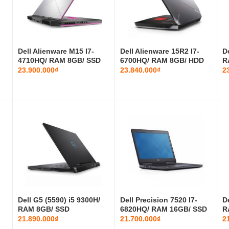
Dell Alienware M15 I7-
Dell Alienware 15R2 I7-
D
4710HQ/ RAM 8GB/ SSD
6700HQ/ RAM 8GB/ HDD
R
128GB +...
1TB/ G...
G
23.900.000₫
23.840.000₫
2
Dell G5 (5590) i5 9300H/
‎Dell Precision 7520 I7-
D
RAM 8GB/ SSD
6820HQ/ RAM 16GB/ SSD
R
128GB+HDD 1T...
256G...
G
21.890.000₫
21.700.000₫
2