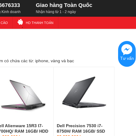
6676333
Giao hàng Toàn Quốc
 Kinh doanh
Nhận hàng từ 1 - 2 ngày
Ẻ CÀO
HD THANH TOÁN
Tư vấn
 có chứa các từ: iphone, vàng và bạc
ell Alienware 15R3 I7-
Dell Precision 7530 i7-
700HQ/ RAM 16GB/ HDD
8750H/ RAM 16GB/ SSD