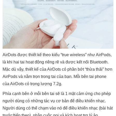
AirDots được thiết kế theo kiểu “true wireless” như AirPods,
là khi hai tai hoạt động riêng rẽ và được kết nối Bluetooth.
Mặc dù vậy, thiết kế của AirDots có phần bớt “thừa thãi” hơn
AirPods và nằm trọn trong tai của bạn. Mỗi bên tai phone
của AirDots có trọng lượng 7.2g.
Phía cạnh bên ở mỗi bên tai sẽ là 1 mặt cảm ứng cho phép
người dùng có những tác vụ cơ bản để điều khiển nhạc.
Người dùng có thể chạm vào nó để điều khiển nhạc (bài hát
trước/tiếp theo), nhận cuộc gọi và kích hoạt trợ lý ảo.