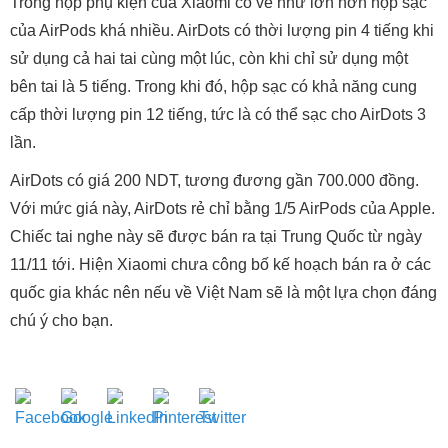
Trong hộp phụ kiện của Xiaomi có vẻ như lớn hơn hộp sạc
của AirPods khá nhiều. AirDots có thời lượng pin 4 tiếng khi
sử dụng cả hai tai cùng một lúc, còn khi chỉ sử dụng một
bên tai là 5 tiếng. Trong khi đó, hộp sạc có khả năng cung
cấp thời lượng pin 12 tiếng, tức là có thể sạc cho AirDots 3
lần.
AirDots có giá 200 NDT, tương đương gần 700.000 đồng.
Với mức giá này, AirDots rẻ chỉ bằng 1/5 AirPods của Apple.
Chiếc tai nghe này sẽ được bán ra tại Trung Quốc từ ngày
11/11 tới. Hiện Xiaomi chưa công bố kế hoạch bán ra ở các
quốc gia khác nên nếu về Việt Nam sẽ là một lựa chọn đáng
chú ý cho bạn.