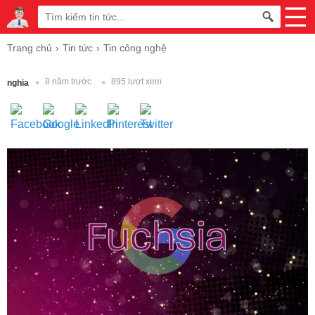
Trang chủ
Tin tức
Tin công nghệ
8 năm trước
895 lượt xem
nghia