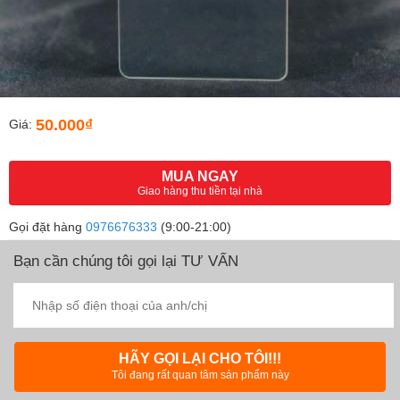
50.000₫
Giá:
MUA NGAY
Giao hàng thu tiền tại nhà
Gọi đặt hàng
0976676333
(9:00-21:00)
Bạn cần chúng tôi gọi lại TƯ VẤN
HÃY GỌI LẠI CHO TÔI!!!
Tôi đang rất quan tâm sản phẩm này