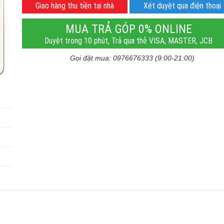
Giao hàng thu tiền tại nhà
Xét duyệt qua điện thoại
MUA TRẢ GÓP 0% ONLINE
Duyệt trong 10 phút, Trả qua thẻ VISA, MASTER, JCB
Gọi đặt mua: 0976676333 (9:00-21:00)