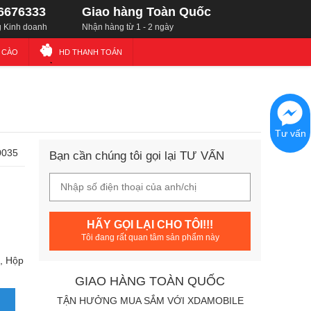
6676333
Giao hàng Toàn Quốc
 Kinh doanh
Nhận hàng từ 1 - 2 ngày
Ẻ CÀO
HD THANH TOÁN
Tư vấn
0035
Bạn cần chúng tôi gọi lại TƯ VẤN
HÃY GỌI LẠI CHO TÔI!!!
Tôi đang rất quan tâm sản phẩm này
, Hộp
GIAO HÀNG TOÀN QUỐC
TẬN HƯỞNG MUA SẮM VỚI XDAMOBILE