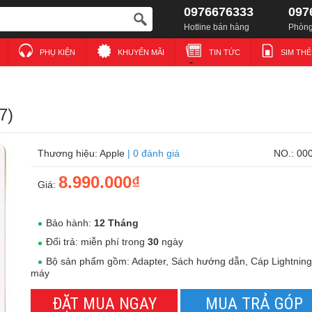
0976676333
097
Hotline bán hàng
Phòng
PHỤ KIỆN
KHUYẾN MÃI
TIN TỨC
SIM TH
7)
Thương hiệu: Apple
|
0 đánh giá
NO.: 00
8.990.000₫
Giá:
Bảo hành:
12 Tháng
Đổi trả: miễn phí trong
30
ngày
Bộ sản phẩm gồm: Adapter, Sách hướng dẫn, Cáp Lightning
máy
ĐẶT MUA NGAY
MUA TRẢ GÓP