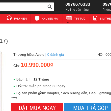
0976676333
097
Hotline bán hàng
Phòng
PHỤ KIỆN
KHUYẾN MÃI
TIN TỨC
SIM TH
17)
Thương hiệu: Apple
|
0 đánh giá
NO.: 00
10.990.000₫
Giá:
Bảo hành:
12 Tháng
Đổi trả: miễn phí trong
30
ngày
Bộ sản phẩm gồm: Adapter, Sách hướng dẫn, Cáp Lightning
máy
ĐẶT MUA NGAY
MUA TRẢ GÓP