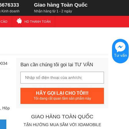
6676333
Giao hàng Toàn Quốc
 Kinh doanh
Nhận hàng từ 1 - 2 ngày
Ẻ CÀO
HD THANH TOÁN
Tư vấn
0034
Bạn cần chúng tôi gọi lại TƯ VẤN
HÃY GỌI LẠI CHO TÔI!!!
Tôi đang rất quan tâm sản phẩm này
, Hộp
GIAO HÀNG TOÀN QUỐC
TẬN HƯỞNG MUA SẮM VỚI XDAMOBILE