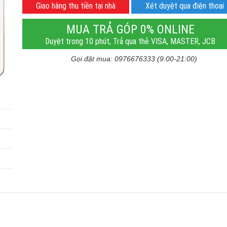
Giao hàng thu tiền tại nhà
Xét duyệt qua điện thoại
MUA TRẢ GÓP 0% ONLINE
Duyệt trong 10 phút, Trả qua thẻ VISA, MASTER, JCB
Gọi đặt mua: 0976676333 (9:00-21:00)