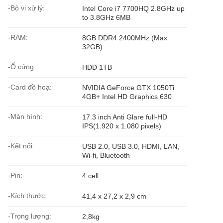
-Bộ vi xử lý:
Intel Core i7 7700HQ 2.8GHz up
to 3.8GHz 6MB
-RAM:
8GB DDR4 2400MHz (Max
32GB)
-Ổ cứng:
HDD 1TB
-Card đồ hoạ:
NVIDIA GeForce GTX 1050Ti
4GB+ Intel HD Graphics 630
-Màn hình:
17.3 inch Anti Glare full-HD
IPS(1.920 x 1.080 pixels)
-Kết nối:
USB 2.0, USB 3.0, HDMI, LAN,
Wi-fi, Bluetooth
-Pin:
4 cell
-Kích thước:
41,4 x 27,2 x 2,9 cm
-Trọng lượng:
2,8kg