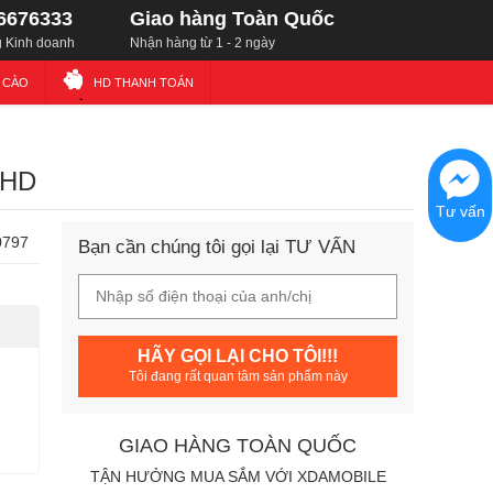
6676333
Giao hàng Toàn Quốc
 Kinh doanh
Nhận hàng từ 1 - 2 ngày
Ẻ CÀO
HD THANH TOÁN
FHD
Tư vấn
0797
Bạn cần chúng tôi gọi lại TƯ VẤN
HÃY GỌI LẠI CHO TÔI!!!
Tôi đang rất quan tâm sản phẩm này
GIAO HÀNG TOÀN QUỐC
TẬN HƯỞNG MUA SẮM VỚI XDAMOBILE