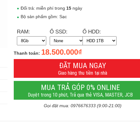
Đổi trả: miễn phí trong
15
ngày
Bộ sản phẩm gồm: Sạc
RAM:
Ổ SSD:
Ổ HDD:
18.500.000₫
Thanh toán:
ĐẶT MUA NGAY
Giao hàng thu tiền tại nhà
MUA TRẢ GÓP 0% ONLINE
Duyệt trong 10 phút, Trả qua thẻ VISA, MASTER, JCB
Gọi đặt mua: 0976676333 (9:00-21:00)