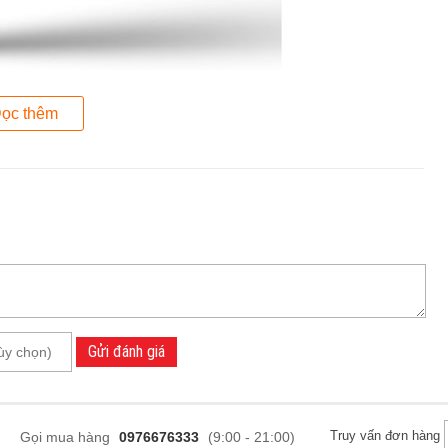
 và GL753 có thiết kế giống nhau hoàn toàn chỉ khác nhau
ọc thêm
g đó GL753 (Cụ thể trong bài là GL753VE) có kích thước lớn
 viền màn hình cũng mỏng hơn. Nhờ vậy, mặc dù sỡ hữu màn
g chỉ vào khoảng 2,8kg, đây là một ưu điểm nếu so với các
i dùng của Asus khi được trang bị thiết kế hoàn toàn mới,
người dùng ngay lần đầu tiên tiếp xúc chính là bề mặt nắp
 liệu phủ cao su mềm như thế hệ cũ. Logo ROG đặt giữa 2
hành phần gồm vỏ, màn hình và viền màn hình đều được ép
Gửi đánh giá
 này mà màn hình trở trên thiếu chắc chắn, lý do một phần là
ông được liền lạc nhưng lại giúp cho máy có được sự cứng
Truy vấn đơn hàng
Gọi mua hàng
0976676333
(9:00 - 21:00)