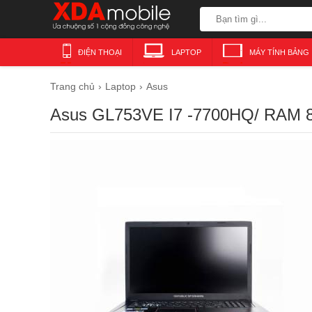
ĐIỆN THOẠI
LAPTOP
MÁY TÍNH BẢNG
Trang chủ
Laptop
Asus
Asus GL753VE I7 -7700HQ/ RAM 