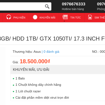
0976676333
097
Hotline bán hàng
Phòng
PHỤ KIỆN
KHUYẾN MÃI
TIN TỨC
SIM TH
8GB/ HDD 1TB/ GTX 1050TI/ 17.3 INCH 
Thương hiệu: Asus
|
0 đánh giá
NO.: 00
18.500.000₫
Giá:
KHUYẾN MÃI, ƯU ĐÃI
1 Balo
1 Chuột không dây chính hãng
1 Lót chuột razer
Cài đặt phần mềm diệt virut trọn đời