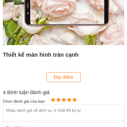
Thiết kế màn hình tràn cạnh
Đọc thêm
OPPO F5 là chiếc smartphone đầu tiên của OPPO theo xu
hướng màn hình tràn cạnh cực đẹp với các cạnh viền cực
4
Bình luận đánh giá
mỏng. Toàn bộ phím điều hướng đều được đưa vào màn
Chọn đánh giá của bạn
hình.