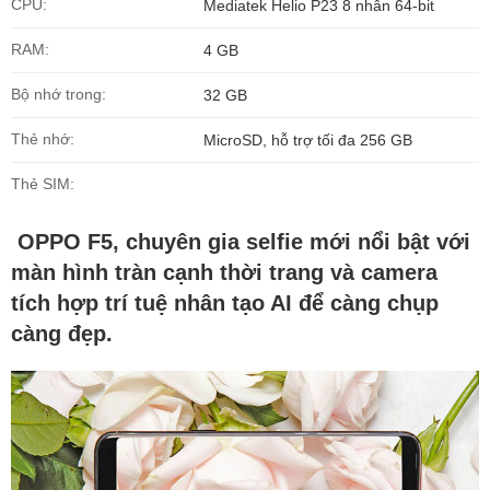
CPU:
Mediatek Helio P23 8 nhân 64-bit
RAM:
4 GB
Bộ nhớ trong:
32 GB
Thẻ nhớ:
MicroSD, hỗ trợ tối đa 256 GB
Thẻ SIM:
OPPO F5, chuyên gia selfie mới nổi bật với
màn hình tràn cạnh thời trang và camera
tích hợp trí tuệ nhân tạo AI để càng chụp
càng đẹp.