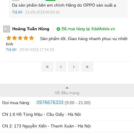
Dạ sản phẩm bên em chính Hãng do OPPO sản xuất ạ
Trả lời
13-05-2019 00:04:31
Hoàng Tuấn Hùng
Đã mua hàng tại XdaMobile.vn
H...
Sản phẩm tốt. Giao hàng nhanh phục vụ nhiệt
tình
Trả lời
29-04-2019 17:34:18
Màn hình kích thước lên đến 6 inch với tỉ lệ 18:9 mới để giải
«
‹
›
»
trí xem phim, chơi game tuyệt vời hơn, độ phân giải đạt
FullHD+ sắc nét.
Về đầu trang
0976676333
Gọi mua hàng:
(9:00 - 21:00)
CN 1:6 Hồ Tùng Mậu - Cầu Giấy - Hà Nội
CN 2: 173 Nguyễn Xiển - Thanh Xuân - Hà Nội