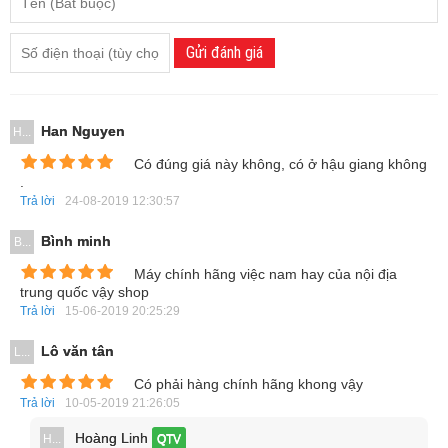
Gửi đánh giá
Han Nguyen
H...
Có đúng giá này không, có ở hậu giang không
.
Trả lời
24-08-2019 12:30:57
Bình minh
OPPO F5 sử dụng chất liệu vỏ nhựa giả kim với thiết kế
B...
nguyên khối thời trang và cao cấp, đường cắt anten mới
Máy chính hãng việc nam hay của nội địa
trung quốc vậy shop
chạy trên đỉnh, đáy máy.
Trả lời
15-06-2019 20:25:29
Lô văn tân
L...
Có phải hàng chính hãng khong vậy
Trả lời
10-05-2019 21:26:05
Hoàng Linh
H...
QTV