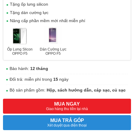
Tặng ốp lưng silicon
Tặng dán cường lực
Nâng cấp phần mềm mới nhất miễn phí
Ốp Lưng Slicon
Dán Cường Lực
OPPO F5
OPPO F5
Bảo hành:
12 tháng
Đổi trả: miễn phí trong
15
ngày
Bộ sản phẩm gồm:
Hộp, sách hướng dẫn, cáp sạc, củ sạc
MUA NGAY
Giao hàng thu tiền tại nhà
MUA TRẢ GÓP
Xét duyệt qua điện thoại