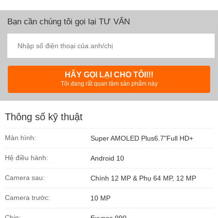
Bạn cần chúng tôi gọi lại TƯ VẤN
HÃY GỌI LẠI CHO TÔI!!!
Tôi đang rất quan tâm sản phẩm này
Thông số kỹ thuật
Màn hình:
Super AMOLED Plus6.7"Full HD+
Hệ điều hành:
Android 10
Camera sau:
Chính 12 MP & Phụ 64 MP, 12 MP
Camera trước:
10 MP
Chip:
Exynos 990