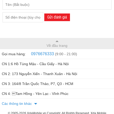
chữ nhật được đặt gọn ở phía sau bao gồm 1 camera chính
64 MP, camera góc siêu rộng 12 MP và camera tele 12 MP
Gửi đánh giá
hỗ trợ người dùng dễ dàng lưu lại sắc nét những khoảng
khắc đáng nhớ cùng gia đình và bạn bè.
Về đầu trang
0976676333
Gọi mua hàng:
(9:00 - 21:00)
CN 1:6 Hồ Tùng Mậu - Cầu Giấy - Hà Nội
CN 2: 173 Nguyễn Xiển - Thanh Xuân - Hà Nội
CN 3: 164/8 Trần Quốc Thảo, P7, Q3 - HCM
CN 4: Tam Hồng - Yên Lạc - Vĩnh Phúc
Các thông tin khác
© 2005-2026 XdaMobile.vn Copyright, All Rights Reserved. Xda Mobile