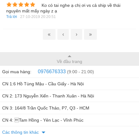
Ko có tai nghe ạ chị ơi vs cả ship về thái
nguyên mất mấy ngày z ạ
Trả lời
27-10-2019 20:20:51
«
‹
›
»
Hỗ trợ 2 sim và 4G
Về đầu trang
Được trang bị 2 sim 2 sóng là lợi thế của máy, người dùng
sẽ tiết kiệm được khá nhiều chi phí trong quá trình sử dụng.
0976676333
Gọi mua hàng:
(9:00 - 21:00)
Ngoài ra, việc hỗ trợ kết nối 4g cũng phục vụ người dùng tốt
CN 1:6 Hồ Tùng Mậu - Cầu Giấy - Hà Nội
hơn trong việc truyền tải dữ liệu.
CN 2: 173 Nguyễn Xiển - Thanh Xuân - Hà Nội
CN 3: 164/8 Trần Quốc Thảo, P7, Q3 - HCM
CN 4: Tam Hồng - Yên Lạc - Vĩnh Phúc
Các thông tin khác