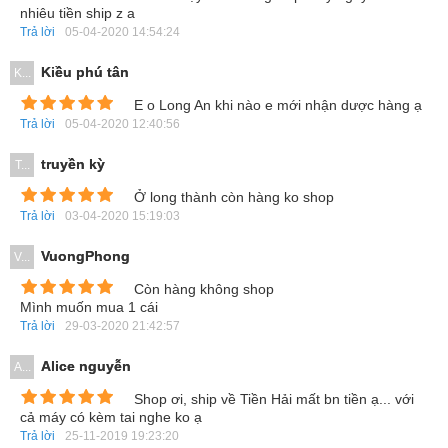
nhiêu tiền ship z a
Trả lời
05-04-2020 14:54:24
Kiều phú tân
K...
Cấu hình vừa đủ
E o Long An khi nào e mới nhận dược hàng ạ
Được trang bị vi xử lý Qualcomm Snapdragon 410 4 nhân
Trả lời
05-04-2020 12:40:56
cho tốc độ CPU lên đến 1.2 GHz giúp các thao tác chạm
truyền kỳ
T...
vuốt trên máy mượt mà. Hơn nữa, chip đồ họa Adreno 306
Ở long thành còn hàng ko shop
giúp việc chơi game, lướt web tốt hơn.
Trả lời
03-04-2020 15:19:03
VuongPhong
V...
Còn hàng không shop
Mình muốn mua 1 cái
Trả lời
29-03-2020 21:42:57
Alice nguyễn
A...
Shop ơi, ship về Tiền Hải mất bn tiền ạ... với
cả máy có kèm tai nghe ko ạ
RAM 2 GB giúp khả năng đa nhiệm tốt hơn, bộ nhớ trong 16
Trả lời
25-11-2019 19:23:20