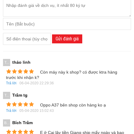
Được trang bị một màn hình 5 inch với công nghệ màn hình
IPS LCD, mang lại độ phân giải HD (720 x 1280 pixels) giúp
cho hình ảnh hiển thị trong trẻo và đầy đủ, các gam màu
cũng được thể hiện hài hòa và chân thực hơn. Ngoài ra,
Gửi đánh giá
màn hình này còn được bảo vệ bởi kính cường lực Gorilla
Glass 4.
thảo linh
T...
Còn máy này k shop? có được ktra hàng
trước khi nhận k?
Trả lời
06-04-2020 22:29:36
Trâm tg
T...
Oppo A37 bên shop còn hàng ko ạ
Trả lời
05-04-2020 15:02:43
Bích Trâm
B...
E ở Cai lậy tiền Giang ship mấy ngày và bao