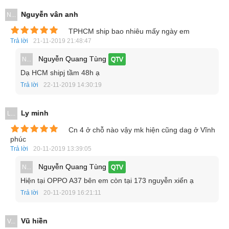
GB giúp lưu trữ ổn định cộng với hỗ trợ thẻ nhớ ngoài lên
Nguyễn vân anh
N...
đến 128 GB giúp tăng không gian lưu trữ cho người dùng
TPHCM ship bao nhiêu mấy ngày em
thoải mái sử dụng.
Trả lời
21-11-2019 21:48:47
Nguyễn Quang Tùng
N...
QTV
Camera khá
Dạ HCM shipj tầm 48h ạ
OPPO A37 có 2 camera có độ phân giải khá tốt. Với 5 MP
Trả lời
22-11-2019 14:30:19
cho camera trước người dùng sẽ thỏa sức selfie. Camera
Ly minh
sau độ phân giải 8 MP sẽ giúp bạn ghi lại hình ảnh một cách
L...
chân thực nhất.
Cn 4 ở chỗ nào vậy mk hiện cũng dag ở Vĩnh
phúc
Trả lời
20-11-2019 13:39:05
Nguyễn Quang Tùng
N...
QTV
Hiện tại OPPO A37 bên em còn tại 173 nguyễn xiển ạ
Trả lời
20-11-2019 16:21:11
Vũ hiền
V...