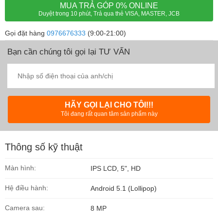
MUA TRẢ GÓP 0% ONLINE
Duyệt trong 10 phút, Trả qua thẻ VISA, MASTER, JCB
Gọi đặt hàng
0976676333
(9:00-21:00)
Bạn cần chúng tôi gọi lại TƯ VẤN
HÃY GỌI LẠI CHO TÔI!!!
Tôi đang rất quan tâm sản phẩm này
Thông số kỹ thuật
Màn hình:
IPS LCD, 5", HD
Hệ điều hành:
Android 5.1 (Lollipop)
Camera sau:
8 MP