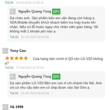
Hiệu năng mạnh mẽ
Trả lời
14-10-2019 17:21:11
Nguyễn Quang Tùng
N...
QTV
Về cấu hình, LG V20 sẽ được trang bị màn hình 5.5 inch độ
Dạ chào anh. Sản phẩm bên em vãn đang còn hàng ạ.
phân giải Full HD, bộ vi xử lý Snapdragon 820, RAM 3/4
XDA Mobile khuyến khích khách kiểm tra máy trước khi
GB, bộ nhớ trong 32/64 GB, camera sau 20 MP, camera
nhận. Nếu có lỗi hoàn ngay cho nhân viên giao hàng. Sẽ
không mất 1 khoản phí nào ạ
trước 8 MP selfie góc rộng, pin dung lượng 4000 mAh hỗ
Trả lời
15-10-2019 10:04:06
trợ sạc nhanh qua cổng USB-C.
Tony Cao
T...
Cửa hàng bên mình ở Q3 còn LG V20 không
ạ?
Trả lời
17-09-2019 11:37:51
Nguyễn Quang Tùng
N...
QTV
Dạ sản phẩm LG V20 Bên em còn ở chi nhánh Hà Nội. Anh
chị có nhu cầu bên em có ship được vào Sài Gòn ạ
Trả lời
25-09-2019 09:58:46
Hà 1999
H...