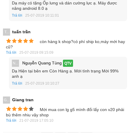
Dạ máy có tặng Ốp lưng và dán cường lực ạ. Máy được
nâng android 8.0 ạ
Trả lời
25-07-2019 10:11:01
tuấn trần
T...
còn hàng k shop?có phí ship ko,máy mới hay
cũ?
Trả lời
25-07-2019 09:15:09
Nguyễn Quang Tùng
N...
QTV
Dạ Hiện tại bên em Còn Hàng ạ. Mới tình trạng Mới 99%
anh ạ
Trả lời
25-07-2019 10:10:27
Giang tran
G...
Mới mua con lg g5 mình đổi lấy con v20 phải
bù thêm nhiu vậy shop
Trả lời
21-07-2019 17:05:10