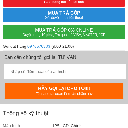
Giao hàng thu tiền tại nhà
MUA TRẢ GÓP
Xét duyệt qua điện thoại
MUA TRẢ GÓP 0% ONLINE
Duyệt trong 10 phút, Trả qua thẻ VISA, MASTER, JCB
Gọi đặt hàng
0976676333
(9:00-21:00)
Bạn cần chúng tôi gọi lại TƯ VẤN
HÃY GỌI LẠI CHO TÔI!!!
Tôi đang rất quan tâm sản phẩm này
Thông số kỹ thuật
Màn hình:
IPS LCD, Chính