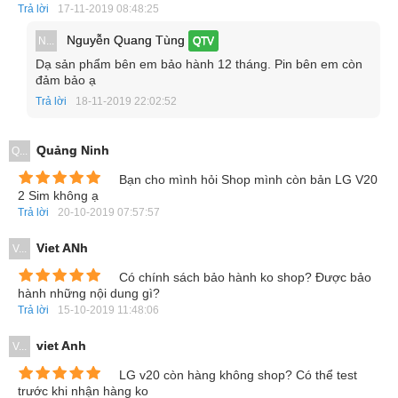
Trả lời
17-11-2019 08:48:25
Nguyễn Quang Tùng
N...
QTV
Dạ sản phẩm bên em bảo hành 12 tháng. Pin bên em còn
đảm bảo ạ
Trả lời
18-11-2019 22:02:52
Quảng Ninh
Q...
Bạn cho mình hỏi Shop mình còn bản LG V20
2 Sim không ạ
Trả lời
20-10-2019 07:57:57
Viet ANh
V...
Có chính sách bảo hành ko shop? Được bảo
Màn hình phụ trên LG V20 cũng sẽ có nhiều cải tiến thú vị
hành những nội dung gì?
Trả lời
15-10-2019 11:48:06
Với LG V20 thì vẫn sẽ duy trì một màn hình phụ phía trên
viet Anh
V...
màn hình chính và chắc chắn nó sẽ có nhiều cải tiến hơn
giúp bạn sử dụng thiết bị hiệu quả hơn.
LG v20 còn hàng không shop? Có thể test
trước khi nhận hàng ko