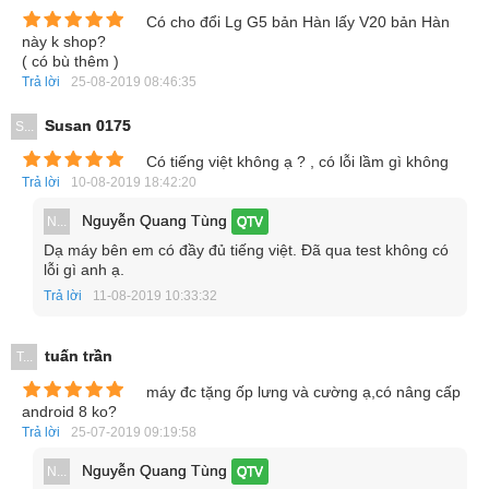
Có cho đổi Lg G5 bản Hàn lấy V20 bản Hàn
này k shop?
Hiệu năng của V20 cũng sẽ đứng top đầu bảng trên thị
( có bù thêm )
Trả lời
25-08-2019 08:46:35
trường
Susan 0175
S...
Đáng chú ý khi V20 sẽ chạy trên nền tảng Android 7.0
Nougat mới nhất và là smartphone đầu tiên trên thế giới
Có tiếng việt không ạ ? , có lỗi lầm gì không
Trả lời
10-08-2019 18:42:20
được cài sẵn hệ điều hành này.
Nguyễn Quang Tùng
N...
QTV
Dạ máy bên em có đầy đủ tiếng việt. Đã qua test không có
lỗi gì anh ạ.
Trả lời
11-08-2019 10:33:32
tuấn trần
T...
máy đc tặng ốp lưng và cường ạ,có nâng cấp
android 8 ko?
Trả lời
25-07-2019 09:19:58
Nguyễn Quang Tùng
N...
QTV